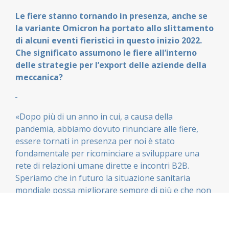
Le fiere stanno tornando in presenza, anche se
la variante Omicron ha portato allo slittamento
di alcuni eventi fieristici in questo inizio 2022.
Che significato assumono le fiere all
’
interno
delle strategie per l
’
export delle aziende della
meccanica?
«Dopo più di un anno in cui, a causa della
pandemia, abbiamo dovuto rinunciare alle fiere,
essere tornati in presenza per noi è stato
fondamentale per ricominciare a sviluppare una
rete di relazioni umane dirette e incontri B2B.
Speriamo che in futuro la situazione sanitaria
mondiale possa migliorare sempre di più e che non
si torni a nuove chiusure, che potrebbero limitare
le manifestazioni fieristiche, i rapporti umani e la
crescita del settore».