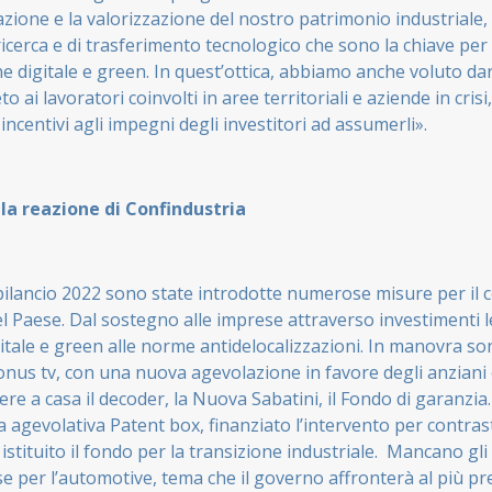
azione e la valorizzazione del nostro patrimonio industriale
cerca e di trasferimento tecnologico che sono la chiave per v
ne digitale e green. In quest’ottica, abbiamo anche voluto d
o ai lavoratori coinvolti in aree territoriali e aziende in crisi
incentivi agli impegni degli investitori ad assumerli».
la reazione di Confindustria
 bilancio 2022 sono state introdotte numerose misure per il
el Paese. Dal sostegno alle imprese attraverso investimenti le
itale e green alle norme antidelocalizzazioni. In manovra son
 Bonus tv, con una nuova agevolazione in favore degli anziani
re a casa il decoder, la Nuova Sabatini, il Fondo di garanzia
 agevolativa Patent box, finanziato l’intervento per contrast
 istituito il fondo per la transizione industriale. Mancano gli 
se per l’automotive, tema che il governo affronterà al più pr