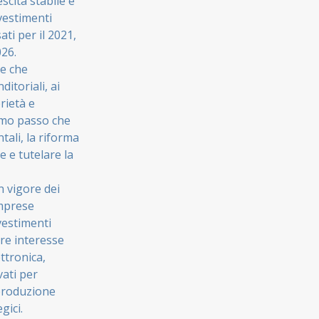
scita stabile e
nvestimenti
ati per il 2021,
026.
te che
itoriali, ai
rietà e
rimo passo che
ali, la riforma
e e tutelare la
n vigore dei
imprese
vestimenti
are interesse
ttronica,
vati per
 produzione
gici.