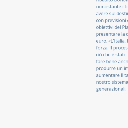
nonostante i ti
avere sul desti
con previsioni d
obiettivi del P
presentare la 
euro. «L’Italia
forza. Il proce
ciò che è stat
fare bene anch
produrre un imp
aumentare il ta
nostro sistema
generazionali.