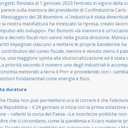
iorgetti. Rinviata al 1 gennaio 2023 l’entrata in vigore della s
il parere sulla manovra del presidente di Confindustria Carl
l Messaggero del 28 dicembre. «L’industria è stata dimentica
 la nostra manifattura ha innescato la ripresa, creato lavor
mpulso allo sviluppo». Per Bonomi «la manovra è un’occasio
io e decreto fiscali non vanno nella giusta direzione. Manca 
artiti impegnati ciascuno a mettere le proprie bandierine ha
 contributivo del cuneo fiscale, mentre è venuto meno il pate
cerca, una maggiore spinta alla sburocratizzazione ed è stata
 La priorità secondo il numero uno degli industriali è accomp
economia mettendo a terra il Pnrr e procedendo con i cambi
uestioni fondamentali come energia e fisco.
ita duratura
che l’Italia non può permettersi ora di correre è che l’elezio
a Repubblica – il 24 gennaio si inizia con la prima votazion
e – rallenti la corsa del Paese. «Le incertezze politiche no
ltre che ci circondano, come la pandemia e il caro materie p
. Draghi resta il candidato più autorevole a succedere a Mat