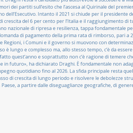
mori dei partiti sull’esito che l’ascesa al Quirinale del premi
no dell’Esecutivo. Intanto il 2021 si chiude per il presidente d
i crescita del 6 per cento per l’Italia e il raggiungimento di tu
iano nazionale di ripresa e resilienza, tappa fondamentale pe
domanda di pagamento della prima rata di rimborso, pari a 24
, le Regioni, i Comuni e il governo si muovono con determina
sso è lungo e complesso ma, allo stesso tempo, c’è da essere
o fatto quest’anno e soprattutto non c’è ragione di temere c
e in futuro», ha dichiarato Draghi. È fondamentale non adag
egno quotidiano fino al 2026. La sfida principale resta quell
sso di crescita di lungo periodo e risolvere le debolezze stru
 Paese, a partire dalle diseguaglianze geografiche, di gener