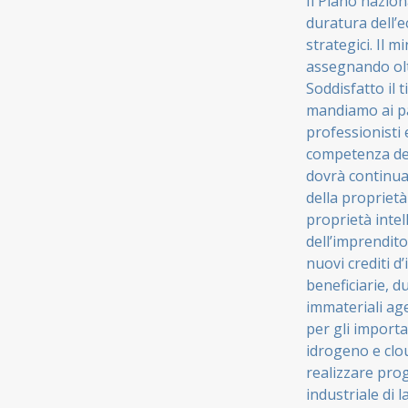
Il Piano naziona
duratura dell’e
strategici. Il m
assegnando oltr
Soddisfatto il 
mandiamo ai par
professionisti 
competenza del
dovrà continua
della proprietà
proprietà intel
dell’imprendito
nuovi crediti d
beneficiarie, d
immateriali age
per gli importa
idrogeno e clou
realizzare pro
industriale di l