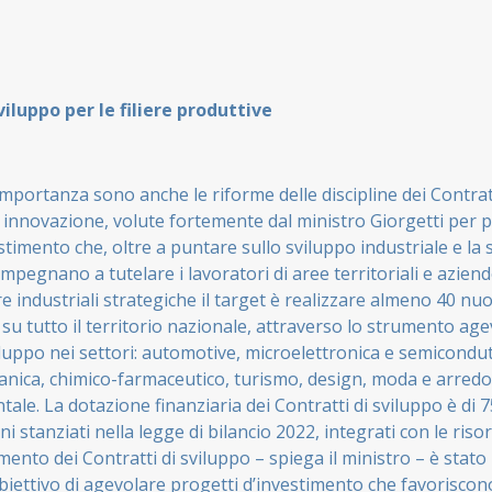
viluppo per le filiere produttive
importanza sono anche le riforme delle discipline dei Contrat
i innovazione, volute fortemente dal ministro Giorgetti per 
stimento che, oltre a puntare sullo sviluppo industriale e la s
impegnano a tutelare i lavoratori di aree territoriali e aziende
iere industriali strategiche il target è realizzare almeno 40 nu
su tutto il territorio nazionale, attraverso lo strumento age
iluppo nei settori: automotive, microelettronica e semicondut
anica, chimico-farmaceutico, turismo, design, moda e arredo
tale. La dotazione finanziaria dei Contratti di sviluppo è di 7
ni stanziati nella legge di bilancio 2022, integrati con le riso
mento dei Contratti di sviluppo – spiega il ministro – è stato
biettivo di agevolare progetti d’investimento che favoriscon