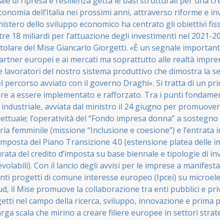
le di ripresa e resilienza getta le basi strutturali per una cre
conomia dell’Italia nei prossimi anni, attraverso riforme e i
inistero dello sviluppo economico ha centrato gli obiettivi fiss
e 18 miliardi per l’attuazione degli investimenti nel 2021-2
titolare del Mise Giancarlo Giorgetti. «È un segnale importan
tner europei e ai mercati ma soprattutto alle realtà imprend
e lavoratori del nostro sistema produttivo che dimostra la se
 percorso avviato con il governo Draghi». Si tratta di un p
re a essere implementato e rafforzato. Tra i punti fondament
 industriale, avviata dal ministro il 24 giugno per promuover
lettuale; l’operatività del “Fondo impresa donna” a sostegno
ria femminile (missione “Inclusione e coesione”) e l’entrata i
’imposta del Piano Transizione 4.0 (estensione platea delle 
urata del credito d’imposta su base biennale e tipologie di in
volabili). Con il lancio degli avvisi per le imprese a manifest
nti progetti di comune interesse europeo (Ipcei) su microele
d, il Mise promuove la collaborazione tra enti pubblici e pri
getti nel campo della ricerca, sviluppo, innovazione e prima
arga scala che mirino a creare filiere europee in settori strate