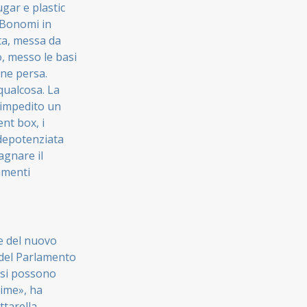
ugar e plastic
o Bonomi in
ta, messa da
o, messo le basi
ne persa.
qualcosa. La
 impedito un
nt box, i
 depotenziata
agnare il
amenti
ne del nuovo
e del Parlamento
n si possono
rime», ha
tarella,