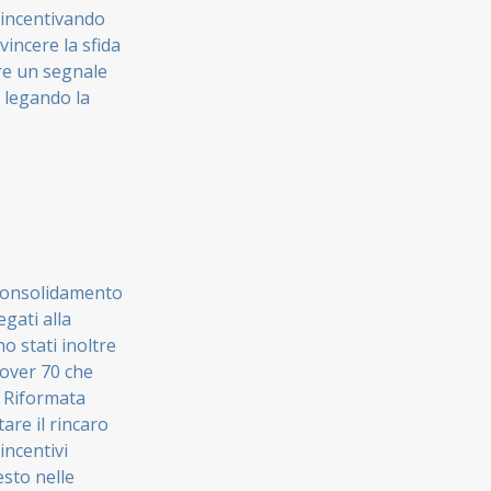
, incentivando
incere la sfida
are un segnale
, legando la
 consolidamento
gati alla
o stati inoltre
 over 70 che
. Riformata
are il rincaro
incentivi
esto nelle