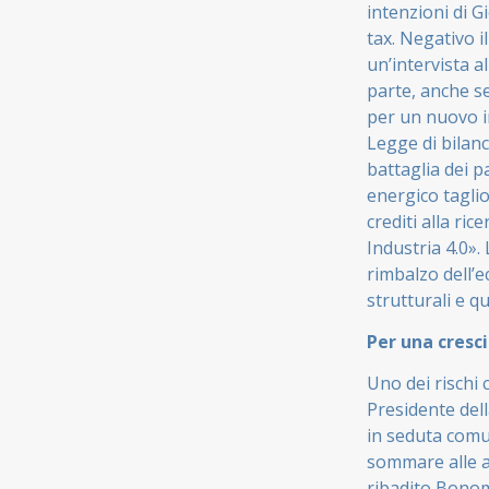
intenzioni di G
tax. Negativo 
un’intervista a
parte, anche se
per un nuovo i
Legge di bilanc
battaglia dei p
energico taglio
crediti alla ri
Industria 4.0».
rimbalzo dell’
strutturali e q
Per una cresc
Uno dei rischi 
Presidente dell
in seduta comun
sommare alle a
ribadito Bonomi