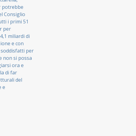
er potrebbe
el Consiglio
tti i primi 51
r per
,1 miliardi di
zione e con
 soddisfatti per
he non si possa
iarsi ora e
a di far
tturali del
e e