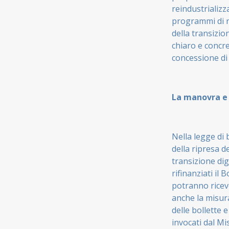
reindustrializz
programmi di ri
della transizio
chiaro e concret
concessione di 
La manovra e 
Nella legge di
della ripresa d
transizione dig
rifinanziati il
potranno riceve
anche la misura
delle bollette e
invocati dal Mi