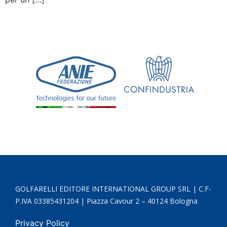
GOLFARELLI EDITORE INTERNATIONAL GROUP SRL | C.F-
P.IVA 03385431204 | Piazza Cavour 2 – 40124 Bologna
Privacy Policy